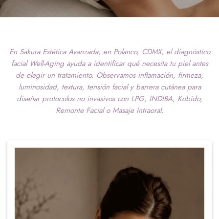
En Sakura Estética Avanzada, en Polanco, CDMX, el diagnóstico
facial Well-Aging ayuda a identificar qué necesita tu piel antes
de elegir un tratamiento. Observamos inflamación, firmeza,
luminosidad, textura, tensión facial y barrera cutánea para
diseñar protocolos no invasivos con LPG, INDIBA, Kobido,
Remonte Facial o Masaje Intraoral.