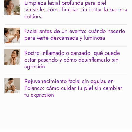
Limpieza facial profunda para piel
comentarios
sensible: cómo limpiar sin irritar la barrera
en
Menopausia
cutánea
y
piernas
No
pesadas:
hay
Facial antes de un evento: cuándo hacerlo
cómo
comentarios
para verte descansada y luminosa
acompañar
en
tu
Limpieza
No
bienestar
facial
hay
corporal
profunda
Rostro inflamado o cansado: qué puede
comentarios
para
estar pasando y cómo desinflamarlo sin
en
piel
Facial
agresión
sensible:
antes
cómo
de
No
limpiar
un
hay
sin
Rejuvenecimiento facial sin agujas en
evento:
comentarios
irritar
Polanco: cómo cuidar tu piel sin cambiar
cuándo
en
la
hacerlo
Rostro
tu expresión
barrera
para
inflamado
cutánea
verte
o
No
descansada
cansado:
hay
y
qué
comentarios
luminosa
puede
en
estar
Rejuvenecimiento
pasando
facial
y
sin