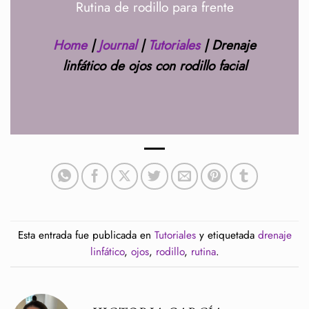
Rutina de rodillo para frente
Home
|
Journal
|
Tutoriales
|
Drenaje
linfático de ojos con rodillo facial
Esta entrada fue publicada en
Tutoriales
y etiquetada
drenaje
linfático
,
ojos
,
rodillo
,
rutina
.