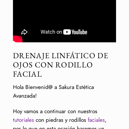
Tiempo de lectura:
2
minutos
DRENAJE LINFÁTICO DE
OJOS CON RODILLO
FACIAL
Hola Bienvenid@ a Sakura Estética
Avanzada!
Hoy vamos a continuar con nuestros
tutoriales
con piedras y rodillos
faciales
,
por lo que en esta ocasión haremos un