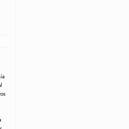
ía
l
vos
a
r