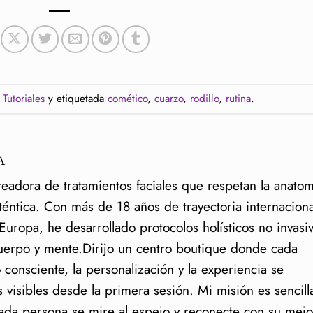
n
Tutoriales
y etiquetada
comético
,
cuarzo
,
rodillo
,
rutina
.
A
readora de tratamientos faciales que respetan la anatom
uténtica. Con más de 18 años de trayectoria internaciona
uropa, he desarrollado protocolos holísticos no invasi
cuerpo y mente.Dirijo un centro boutique donde cada
o consciente, la personalización y la experiencia se
 visibles desde la primera sesión. Mi misión es sencill
da persona se mire al espejo y reconecte con su mejo