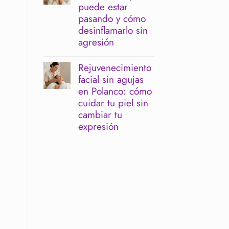
Facial
irritar
puede estar
antes
la
pasando y cómo
de
barrera
un
cutánea
desinflamarlo sin
evento:
agresión
cuándo
hacerlo
No
para
hay
Rejuvenecimiento
verte
comentarios
descansada
facial sin agujas
en
y
Rostro
en Polanco: cómo
luminosa
inflamado
cuidar tu piel sin
o
cansado:
cambiar tu
qué
expresión
puede
estar
No
pasando
hay
y
comentarios
cómo
en
desinflamarlo
Rejuvenecimiento
sin
facial
agresión
sin
agujas
en
Polanco:
cómo
cuidar