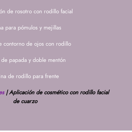
ión de rosotro con rodillo facial
na para pómulos y mejillas
e contorno de ojos con rodillo
a de papada y doble mentón
ina de rodillo para frente
es
|
Aplicación de cosmético con rodillo facial
de cuarzo