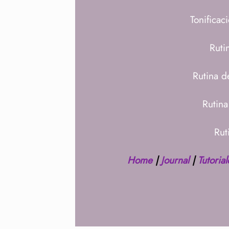
Tonificac
Ruti
Rutina d
Rutin
Rut
Home
|
Journal
|
Tutorial