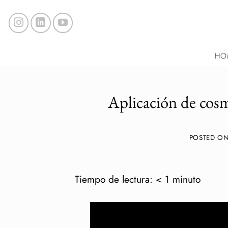
Saltar
al
contenido
HO
Aplicación de cosmé
POSTED O
Tiempo de lectura:
< 1
minuto