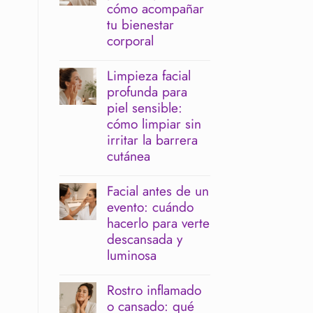
cómo acompañar
tu bienestar
corporal
No
hay
Limpieza facial
comentarios
profunda para
en
Menopausia
piel sensible:
y
cómo limpiar sin
piernas
pesadas:
irritar la barrera
cómo
cutánea
acompañar
tu
No
bienestar
hay
Facial antes de un
corporal
comentarios
evento: cuándo
en
Limpieza
hacerlo para verte
facial
descansada y
profunda
para
luminosa
piel
No
sensible:
hay
cómo
Rostro inflamado
comentarios
limpiar
o cansado: qué
en
sin