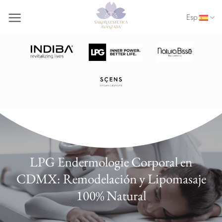
Saltar
Esp.
al
contenido
LPG Endermologie Corporal en
CDMX: Remodelación y Lipomasaje
100% Natural