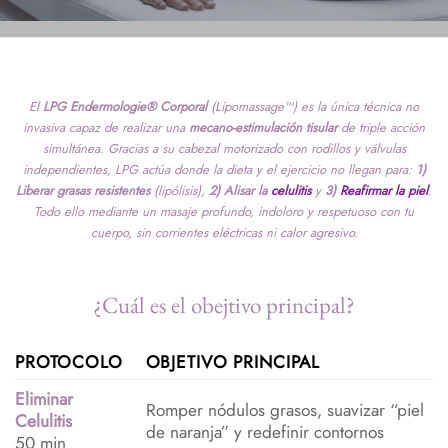
El
LPG
Endermologie®
Corporal
(Lipomassage™) es la única técnica no
invasiva capaz de realizar una
mecano-estimulación tisular
de triple acción
simultánea. Gracias a su cabezal motorizado con rodillos y válvulas
independientes, LPG actúa donde la dieta y el ejercicio no llegan para:
1)
Liberar grasas resistentes
(lipólisis),
2) Alisar la
celulitis
y
3)
Reafirmar la piel
.
Todo ello mediante un masaje profundo, indoloro y respetuoso con tu
cuerpo, sin corrientes eléctricas ni calor agresivo.
¿Cuál es el obejtivo principal?
PROTOCOLO
OBJETIVO PRINCIPAL
Eliminar
Romper nódulos grasos, suavizar “piel
Celulitis
de naranja” y redefinir contornos
50 min