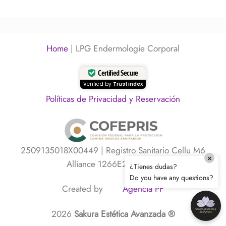
Home
|
LPG Endermologie Corporal
Certified Secure
Verified by
Trustindex
Políticas de Privacidad y Reservación
2509135018X00449 | Registro Sanitario Cellu M6
×
Alliance 1266E2025 SSA
¿Tienes dudas?
Do you have any questions?
Created by
Agencia PF
2026
Sakura Estética Avanzada ®