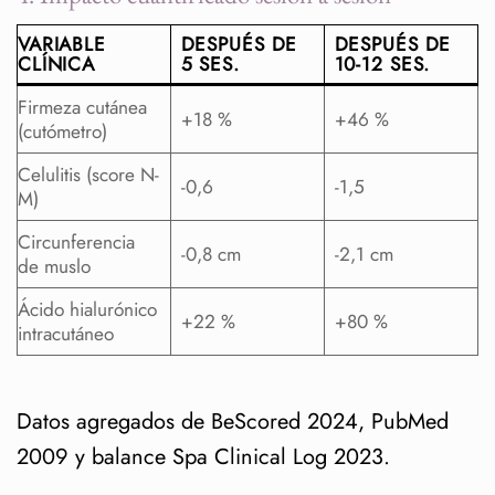
VARIABLE
DESPUÉS DE
DESPUÉS DE
CLÍNICA
5 SES.
10-12 SES.
Firmeza cutánea
+18 %
+46 %
(cutómetro)
Celulitis (score N-
-0,6
-1,5
M)
Circunferencia
-0,8 cm
-2,1 cm
de muslo
Ácido hialurónico
+22 %
+80 %
intracutáneo
Datos agregados de BeScored 2024, PubMed
2009 y balance Spa Clinical Log 2023.