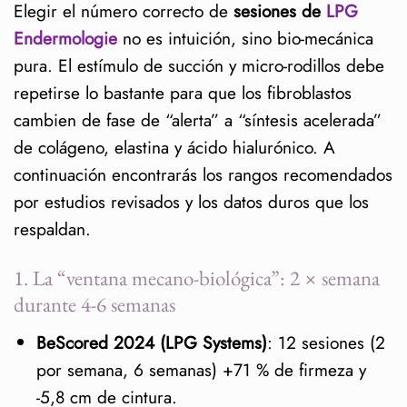
Elegir el número correcto de
1. La “ventana mecano-biológica”: 2 ×
sesiones de
LPG
Endermologie
semana durante 4-6 semanas
no es intuición, sino bio-mecánica
pura. El estímulo de succión y micro-rodillos debe
2. Cuándo elegir 1, 2 o 3 sesiones semanales
repetirse lo bastante para que los fibroblastos
3. Duración y progresión del ciclo
cambien de fase de “alerta” a “síntesis acelerada”
de colágeno, elastina y ácido hialurónico. A
4. Impacto cuantificado sesión a sesión
continuación encontrarás los rangos recomendados
5. Cómo saber si necesitas más de 12
por estudios revisados y los datos duros que los
sesiones
respaldan.
6. Sinergia y mantenimiento
1. La “ventana mecano-biológica”: 2 × semana
Preguntas rápidas de seguimiento
durante 4-6 semanas
BeScored 2024 (LPG Systems)
: 12 sesiones (2
¿Puedo hacer más de 3 sesiones
por semana, 6 semanas) +71 % de firmeza y
por semana?
-5,8 cm de cintura.