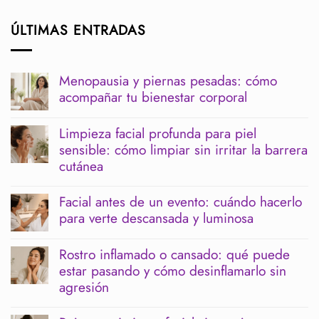
ÚLTIMAS ENTRADAS
Menopausia y piernas pesadas: cómo
acompañar tu bienestar corporal
No
hay
Limpieza facial profunda para piel
comentarios
sensible: cómo limpiar sin irritar la barrera
en
Menopausia
cutánea
y
piernas
No
pesadas:
hay
Facial antes de un evento: cuándo hacerlo
cómo
comentarios
para verte descansada y luminosa
acompañar
en
tu
Limpieza
No
bienestar
facial
hay
corporal
profunda
Rostro inflamado o cansado: qué puede
comentarios
para
estar pasando y cómo desinflamarlo sin
en
piel
Facial
agresión
sensible:
antes
cómo
de
No
limpiar
un
hay