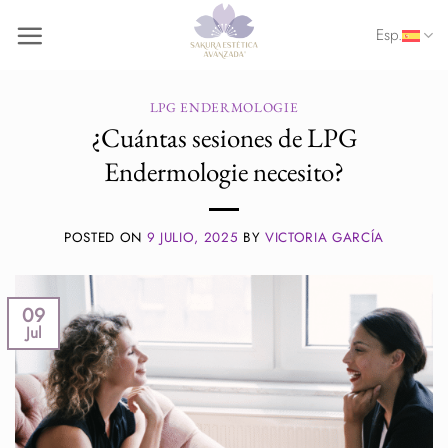
Saltar
Esp.
al
contenido
LPG ENDERMOLOGIE
¿Cuántas sesiones de LPG
Endermologie necesito?
POSTED ON
9 JULIO, 2025
BY
VICTORIA GARCÍA
09
Jul