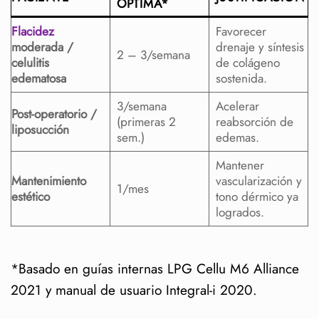
ÓPTIMA*
Flacidez
Favorecer
moderada /
drenaje y síntesis
2 – 3/semana
celulitis
de colágeno
edematosa
sostenida.
3/semana
Acelerar
Post-operatorio /
(primeras 2
reabsorción de
liposucción
sem.)
edemas.
Mantener
Mantenimiento
vascularización y
1/mes
estético
tono dérmico ya
logrados.
*Basado en guías internas LPG Cellu M6 Alliance
2021 y manual de usuario Integral-i 2020.