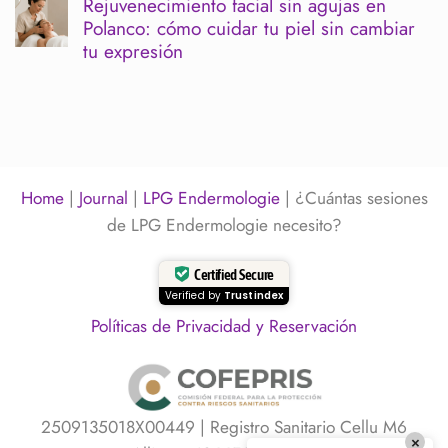
sin
Rejuvenecimiento facial sin agujas en
evento:
comentarios
irritar
Polanco: cómo cuidar tu piel sin cambiar
cuándo
en
la
hacerlo
Rostro
tu expresión
barrera
para
inflamado
cutánea
verte
o
No
descansada
cansado:
hay
y
qué
comentarios
luminosa
puede
en
estar
Rejuvenecimiento
pasando
facial
y
sin
cómo
agujas
Home
|
Journal
|
LPG Endermologie
|
¿Cuántas sesiones
desinflamarlo
en
sin
Polanco:
de LPG Endermologie necesito?
agresión
cómo
cuidar
tu
Certified Secure
piel
Verified by
Trustindex
sin
cambiar
Políticas de Privacidad y Reservación
tu
expresión
2509135018X00449 | Registro Sanitario Cellu M6
×