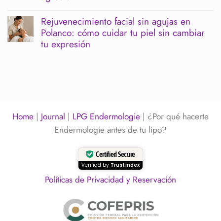
cómo
de
No
limpiar
un
hay
sin
Rejuvenecimiento facial sin agujas en
evento:
comentarios
irritar
Polanco: cómo cuidar tu piel sin cambiar
cuándo
en
la
hacerlo
Rostro
tu expresión
barrera
para
inflamado
cutánea
verte
o
No
descansada
cansado:
hay
y
qué
comentarios
luminosa
puede
en
estar
Rejuvenecimiento
pasando
facial
y
sin
cómo
agujas
Home
|
Journal
|
LPG Endermologie
|
¿Por qué hacerte
desinflamarlo
en
sin
Polanco:
Endermologie antes de tu lipo?
agresión
cómo
cuidar
tu
Certified Secure
piel
Verified by
Trustindex
sin
cambiar
Políticas de Privacidad y Reservación
tu
expresión