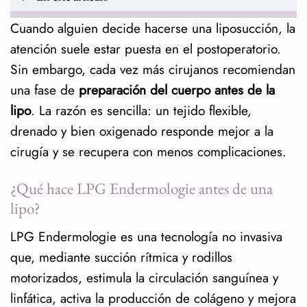
Cuando alguien decide hacerse una liposucción, la
¿Qué hace LPG Endermologie antes de
atención suele estar puesta en el postoperatorio.
una lipo?
Sin embargo, cada vez más cirujanos recomiendan
Preparar el terreno para mejores
una fase de
preparación del cuerpo antes de la
resultados
lipo
. La razón es sencilla: un tejido flexible,
Preguntas más buscadas sobre
drenado y bien oxigenado responde mejor a la
Endermologie antes de la lipo
cirugía y se recupera con menos complicaciones.
¿Cuántas sesiones necesito
¿Qué hace LPG Endermologie antes de una
antes de la cirugía?
lipo?
¿Es seguro combinar
LPG Endermologie es una tecnología no invasiva
Endermologie con una lipo?
que, mediante succión rítmica y rodillos
motorizados, estimula la circulación sanguínea y
¿En qué ayuda exactamente?
linfática, activa la producción de colágeno y mejora