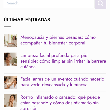
ÚLTIMAS ENTRADAS
Menopausia y piernas pesadas: cómo
acompañar tu bienestar corporal
No
hay
Limpieza facial profunda para piel
comentarios
sensible: cómo limpiar sin irritar la barrera
en
Menopausia
cutánea
y
piernas
No
pesadas:
hay
Facial antes de un evento: cuándo hacerlo
cómo
comentarios
para verte descansada y luminosa
acompañar
en
tu
Limpieza
No
bienestar
facial
hay
corporal
profunda
Rostro inflamado o cansado: qué puede
comentarios
para
estar pasando y cómo desinflamarlo sin
en
piel
Facial
agresión
sensible:
antes