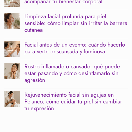
acompañar tu bienestar corporal
No
hay
Limpieza facial profunda para piel
comentarios
sensible: cómo limpiar sin irritar la barrera
en
Menopausia
cutánea
y
piernas
No
pesadas:
hay
Facial antes de un evento: cuándo hacerlo
cómo
comentarios
para verte descansada y luminosa
acompañar
en
tu
Limpieza
No
bienestar
facial
hay
corporal
profunda
Rostro inflamado o cansado: qué puede
comentarios
para
estar pasando y cómo desinflamarlo sin
en
piel
Facial
agresión
sensible:
antes
cómo
de
No
limpiar
un
hay
sin
Rejuvenecimiento facial sin agujas en
evento:
comentarios
irritar
Polanco: cómo cuidar tu piel sin cambiar
cuándo
en
la
hacerlo
Rostro
tu expresión
barrera
para
inflamado
cutánea
verte
o
No
descansada
cansado:
hay
y
qué
comentarios
luminosa
puede
en