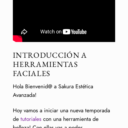
Tiempo de lectura:
< 1
minuto
INTRODUCCIÓN A
HERRAMIENTAS
FACIALES
Hola Bienvenid@ a Sakura Estética
Avanzada!
Hoy vamos a iniciar una nueva temporada
de
tutoriales
con una herramienta de
belleza! Con ellas vas a poder