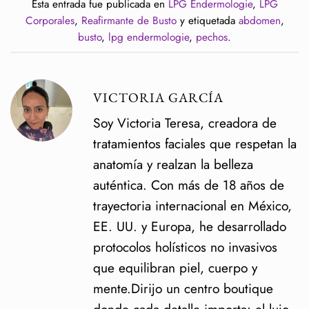
Esta entrada fue publicada en
LPG Endermologie
,
LPG
Corporales
,
Reafirmante de Busto
y etiquetada
abdomen
,
busto
,
lpg endermologie
,
pechos
.
VICTORIA GARCÍA
Soy Victoria Teresa, creadora de
tratamientos faciales que respetan la
anatomía y realzan la belleza
auténtica. Con más de 18 años de
trayectoria internacional en México,
EE. UU. y Europa, he desarrollado
protocolos holísticos no invasivos
que equilibran piel, cuerpo y
mente.Dirijo un centro boutique
donde cada detalle importa: el lujo