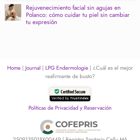
limpiar
un
hay
sin
Rejuvenecimiento facial sin agujas en
evento:
comentarios
irritar
Polanco: cómo cuidar tu piel sin cambiar
cuándo
en
la
hacerlo
Rostro
tu expresión
barrera
para
inflamado
cutánea
verte
o
No
descansada
cansado:
hay
y
qué
comentarios
luminosa
puede
en
estar
Rejuvenecimiento
pasando
facial
y
sin
cómo
agujas
Home
|
Journal
|
LPG Endermologie
|
¿Cuál es el mejor
desinflamarlo
en
sin
Polanco:
reafirmante de busto?
agresión
cómo
cuidar
tu
Certified Secure
piel
Verified by
Trustindex
sin
cambiar
Políticas de Privacidad y Reservación
tu
expresión
2509135018X00449 | Registro Sanitario Cellu M6