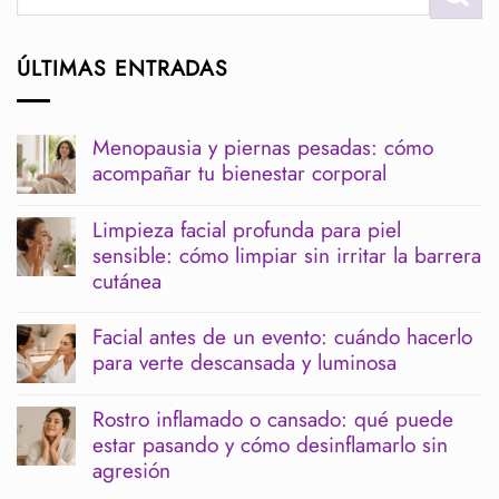
ÚLTIMAS ENTRADAS
Menopausia y piernas pesadas: cómo
acompañar tu bienestar corporal
No
hay
Limpieza facial profunda para piel
comentarios
sensible: cómo limpiar sin irritar la barrera
en
Menopausia
cutánea
y
piernas
No
pesadas:
hay
Facial antes de un evento: cuándo hacerlo
cómo
comentarios
para verte descansada y luminosa
acompañar
en
tu
Limpieza
No
bienestar
facial
hay
corporal
profunda
Rostro inflamado o cansado: qué puede
comentarios
para
estar pasando y cómo desinflamarlo sin
en
piel
Facial
agresión
sensible:
antes
cómo
de
No