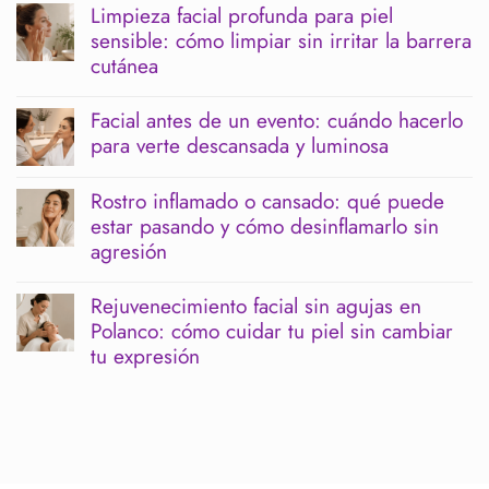
hay
Limpieza facial profunda para piel
comentarios
sensible: cómo limpiar sin irritar la barrera
en
Menopausia
cutánea
y
piernas
No
pesadas:
hay
Facial antes de un evento: cuándo hacerlo
cómo
comentarios
para verte descansada y luminosa
acompañar
en
tu
Limpieza
No
bienestar
facial
hay
corporal
profunda
Rostro inflamado o cansado: qué puede
comentarios
para
estar pasando y cómo desinflamarlo sin
en
piel
Facial
agresión
sensible:
antes
cómo
de
No
limpiar
un
hay
sin
Rejuvenecimiento facial sin agujas en
evento:
comentarios
irritar
Polanco: cómo cuidar tu piel sin cambiar
cuándo
en
la
hacerlo
Rostro
tu expresión
barrera
para
inflamado
cutánea
verte
o
No
descansada
cansado:
hay
y
qué
comentarios
luminosa
puede
en
estar
Rejuvenecimiento
pasando
facial
y
sin