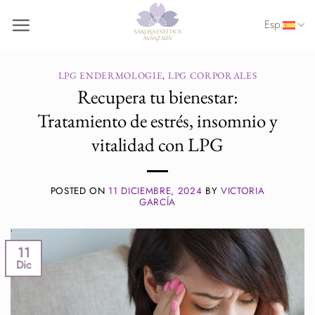
Saltar
Esp.
al
contenido
LPG ENDERMOLOGIE
,
LPG CORPORALES
Recupera tu bienestar:
Tratamiento de estrés, insomnio y
vitalidad con LPG
POSTED ON
11 DICIEMBRE, 2024
BY
VICTORIA
GARCÍA
11
Dic