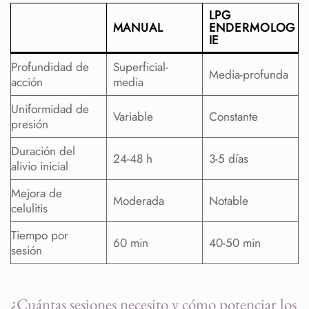
LPG
MANUAL
ENDERMOLOG
IE
Profundidad de
Superficial-
Media-profunda
acción
media
Uniformidad de
Variable
Constante
presión
Duración del
24-48 h
3-5 días
alivio inicial
Mejora de
Moderada
Notable
celulitis
Tiempo por
60 min
40-50 min
sesión
¿Cuántas sesiones necesito y cómo potenciar los