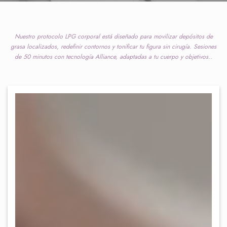
Nuestro protocolo LPG corporal está diseñado para movilizar depósitos de
grasa localizados, redefinir contornos y tonificar tu figura sin cirugía. Sesiones
de 50 minutos con tecnología Alliance, adaptadas a tu cuerpo y objetivos..