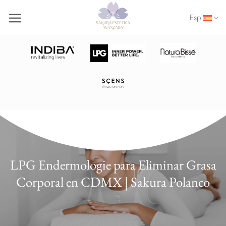
Saltar
Esp.
al
contenido
LPG Endermologie para Eliminar Grasa
Corporal en CDMX | Sakura Polanco