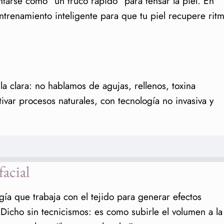
tarse como “un truco rápido” para tensar la piel. En
ntrenamiento inteligente para que tu piel recupere ritm
la clara: no hablamos de agujas, rellenos, toxina
tivar procesos naturales, con tecnología no invasiva y
facial
al
cios: lo que sí puedes esperar
gía que trabaja con el tejido para generar efectos
 pasa dentro
 Dicho sin tecnicismos: es como subirle el volumen a la