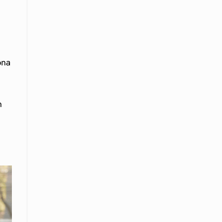
n
ona
n