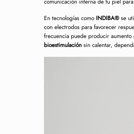
comunicación interna de tu piel par
INDIBA® 448 kHz: por qué se 
¿Para quién es ideal y cuánd
En tecnologías como
INDIBA®
se uti
con electrodos para favorecer respue
Radiofrecuencia vs. otras vías
frecuencia puede producir aumento 
Cómo se siente una sesión y q
bioestimulación
sin calentar, dependi
Preguntas Frecuentes de Radi
¿La radiofrecuenci
¿Cuántas sesione
¿Duele o deja ma
Referencias