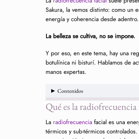
La
radiofrecuencia facial
suele presen
Sakura, la vemos distinto: como un e
energía y coherencia desde adentro.
La belleza se cultiva, no se impone.
Y por eso, en este tema, hay una reg
botulínica ni bisturí. Hablamos de ac
manos expertas.
Contenidos
Qué es la radiofrecuencia 
Qué es la radiofrecuencia faci
Radiofrecuencia facial benefi
La
radiofrecuencia
facial es una ener
El “gimnasio de la piel”: qué
térmicos y sub-térmicos controlados.