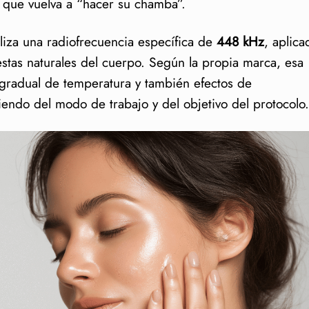
a que vuelva a “hacer su chamba”.
habla tanto de esta radiofrecuencia
o conviene pausar?
liza una radiofrecuencia específica de
448 kHz
, aplica
stas naturales del cuerpo. Según la propia marca, esa
 no invasivas en Sakura
gradual de temperatura y también efectos de
ué hábitos potencian el resultado
endo del modo de trabajo y del objetivo del protocolo.
ofrecuencia Facial
a facial adelgaza la cara?
s se recomiendan?
rcas?