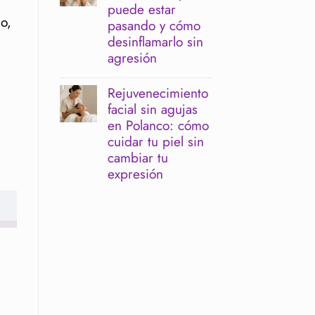
Facial
irritar
puede estar
antes
la
o,
pasando y cómo
de
barrera
un
cutánea
desinflamarlo sin
evento:
agresión
cuándo
hacerlo
No
para
hay
Rejuvenecimiento
verte
comentarios
descansada
facial sin agujas
en
y
Rostro
en Polanco: cómo
luminosa
inflamado
cuidar tu piel sin
o
cansado:
cambiar tu
qué
expresión
puede
estar
No
pasando
hay
y
comentarios
cómo
en
desinflamarlo
Rejuvenecimiento
sin
facial
agresión
sin
agujas
en
Polanco:
cómo
cuidar