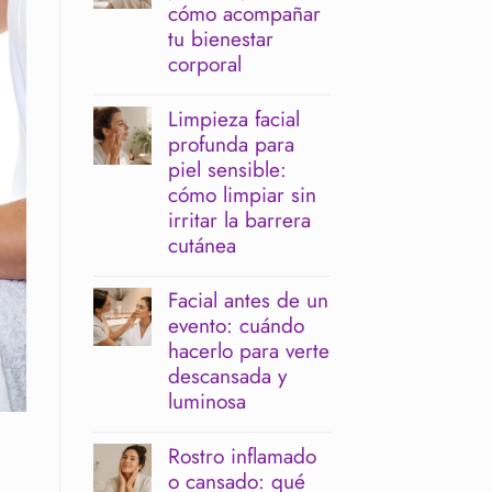
cómo acompañar
tu bienestar
corporal
No
hay
Limpieza facial
comentarios
profunda para
en
Menopausia
piel sensible:
y
cómo limpiar sin
piernas
pesadas:
irritar la barrera
cómo
cutánea
acompañar
tu
No
bienestar
hay
Facial antes de un
corporal
comentarios
evento: cuándo
en
Limpieza
hacerlo para verte
facial
descansada y
profunda
para
luminosa
piel
No
sensible:
hay
cómo
Rostro inflamado
comentarios
limpiar
o cansado: qué
en
sin