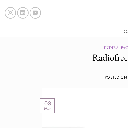
Saltar
al
contenido
HO
INDIBA
,
FAC
Radiofrec
POSTED O
03
Mar