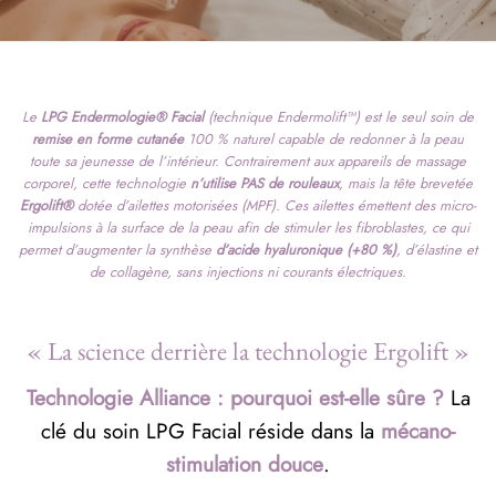
Le
LPG
Endermologie®
Facial
(technique Endermolift™) est le seul soin de
remise en forme cutanée
100 % naturel capable de redonner à la peau
toute sa jeunesse de l’intérieur. Contrairement aux appareils de massage
corporel, cette technologie
n’utilise PAS de rouleaux
, mais la tête brevetée
Ergolift®
dotée d’ailettes motorisées (MPF). Ces ailettes émettent des micro-
impulsions à la surface de la peau afin de stimuler les fibroblastes, ce qui
permet d’augmenter la synthèse
d’acide hyaluronique (+80 %)
, d’élastine et
de collagène, sans injections ni courants électriques.
« La science derrière la technologie Ergolift »
Technologie Alliance : pourquoi est-elle sûre ?
La
clé du soin LPG Facial réside dans la
mécano-
stimulation douce
.