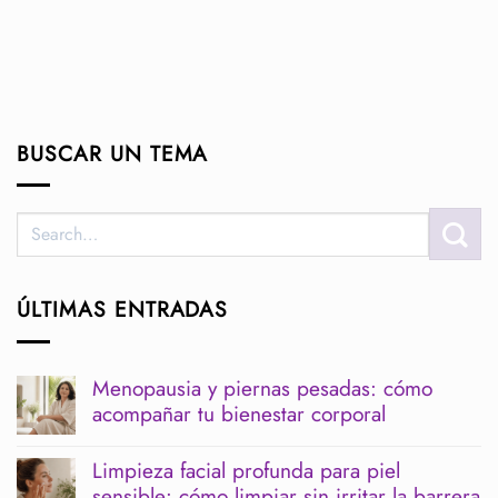
BUSCAR UN TEMA
ÚLTIMAS ENTRADAS
Menopausia y piernas pesadas: cómo
acompañar tu bienestar corporal
No
hay
Limpieza facial profunda para piel
comentarios
sensible: cómo limpiar sin irritar la barrera
en