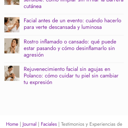
Menopausia
cutánea
y
piernas
No
pesadas:
hay
Facial antes de un evento: cuándo hacerlo
cómo
comentarios
para verte descansada y luminosa
acompañar
en
tu
Limpieza
No
bienestar
facial
hay
corporal
profunda
Rostro inflamado o cansado: qué puede
comentarios
para
estar pasando y cómo desinflamarlo sin
en
piel
Facial
agresión
sensible:
antes
cómo
de
No
limpiar
un
hay
sin
Rejuvenecimiento facial sin agujas en
evento:
comentarios
irritar
Polanco: cómo cuidar tu piel sin cambiar
cuándo
en
la
hacerlo
Rostro
tu expresión
barrera
para
inflamado
cutánea
verte
o
No
descansada
cansado:
hay
y
qué
comentarios
luminosa
puede
en
estar
Rejuvenecimiento
pasando
facial
y
sin
cómo
agujas
Home
|
Journal
|
Faciales
|
Testimonios y Experiencias de
desinflamarlo
en