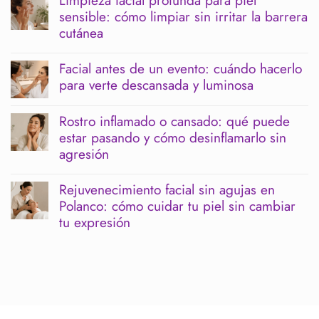
comentarios
sensible: cómo limpiar sin irritar la barrera
en
Menopausia
cutánea
y
piernas
No
pesadas:
hay
Facial antes de un evento: cuándo hacerlo
cómo
comentarios
para verte descansada y luminosa
acompañar
en
tu
Limpieza
No
bienestar
facial
hay
corporal
profunda
Rostro inflamado o cansado: qué puede
comentarios
para
estar pasando y cómo desinflamarlo sin
en
piel
Facial
agresión
sensible:
antes
cómo
de
No
limpiar
un
hay
sin
Rejuvenecimiento facial sin agujas en
evento:
comentarios
irritar
Polanco: cómo cuidar tu piel sin cambiar
cuándo
en
la
hacerlo
Rostro
tu expresión
barrera
para
inflamado
cutánea
verte
o
No
descansada
cansado:
hay
y
qué
comentarios
luminosa
puede
en
estar
Rejuvenecimiento
pasando
facial
y
sin
cómo
agujas