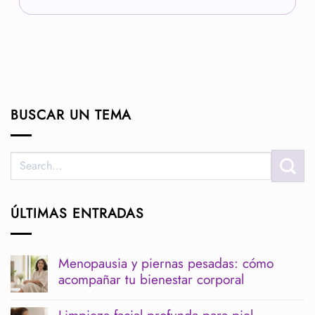
BUSCAR UN TEMA
ÚLTIMAS ENTRADAS
Menopausia y piernas pesadas: cómo
acompañar tu bienestar corporal
No
hay
Limpieza facial profunda para piel