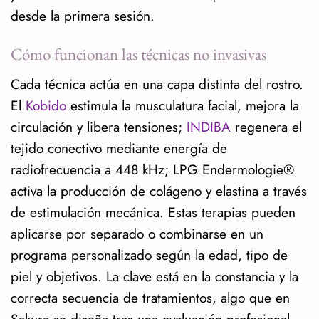
desde la primera sesión.
¿Cuántas sesiones necesito
para ver resultados?
Cómo funcionan las técnicas no invasivas
¿El rejuvenecimiento facial
Cada técnica actúa en una capa distinta del rostro.
natural duele o deja marcas?
El
Kobido
estimula la musculatura facial, mejora la
¿Se puede combinar Kobido
circulación y libera tensiones;
INDIBA
regenera el
con INDIBA o LPG
tejido conectivo mediante energía de
Endermologie®?
radiofrecuencia a 448 kHz; LPG Endermologie®
activa la producción de colágeno y elastina a través
¿Cuánto duran los efectos del
de estimulación mecánica. Estas terapias pueden
rejuvenecimiento facial?
aplicarse por separado o combinarse en un
¿Quién realiza los
programa personalizado según la edad, tipo de
tratamientos en Sakura Estética
piel y objetivos. La clave está en la constancia y la
Avanzada?
correcta secuencia de tratamientos, algo que en
Sakura se diseña tras una evaluación profesional