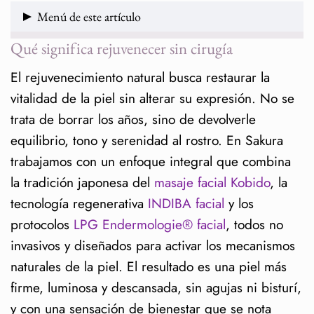
Menú de este artículo
Qué significa rejuvenecer sin cirugía
Qué significa rejuvenecer sin cirugía
El rejuvenecimiento natural busca restaurar la
Cómo funcionan las técnicas no invasivas
vitalidad de la piel sin alterar su expresión. No se
Beneficios reales del rejuvenecimiento
trata de borrar los años, sino de devolverle
natural
equilibrio, tono y serenidad al rostro. En Sakura
Qué esperar durante el proceso
trabajamos con un enfoque integral que combina
la tradición japonesa del
masaje facial Kobido
, la
Cuándo elegir un lifting facial no invasivo
tecnología regenerativa
INDIBA facial
y los
Recomendaciones y cuidados posteriores
protocolos
LPG Endermologie® facial
, todos no
Enfoque holístico y filosofía Sakura
invasivos y diseñados para activar los mecanismos
naturales de la piel. El resultado es una piel más
Preguntas frecuentes sobre
firme, luminosa y descansada, sin agujas ni bisturí,
rejuvenecimiento facial natural
y con una sensación de bienestar que se nota