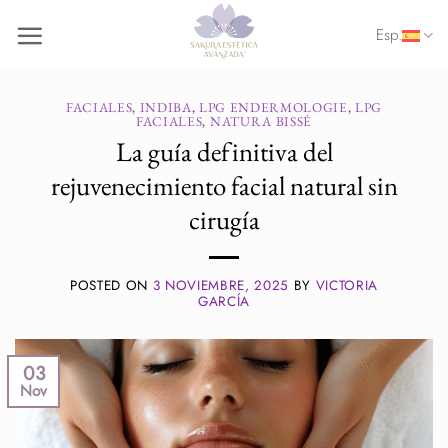
Saltar
Esp.
al
contenido
FACIALES
,
INDIBA
,
LPG ENDERMOLOGIE
,
LPG
FACIALES
,
NATURA BISSÉ
La guía definitiva del
rejuvenecimiento facial natural sin
cirugía
POSTED ON
3 NOVIEMBRE, 2025
BY
VICTORIA
GARCÍA
03
Nov