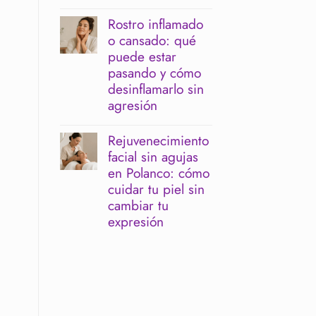
No
sensible:
hay
cómo
Rostro inflamado
comentarios
limpiar
o cansado: qué
en
sin
Facial
irritar
puede estar
antes
la
pasando y cómo
de
barrera
un
cutánea
desinflamarlo sin
evento:
agresión
cuándo
hacerlo
No
para
hay
Rejuvenecimiento
verte
comentarios
descansada
facial sin agujas
en
y
Rostro
en Polanco: cómo
luminosa
inflamado
cuidar tu piel sin
o
cansado:
cambiar tu
qué
expresión
puede
estar
No
pasando
hay
y
comentarios
cómo
en
desinflamarlo
Rejuvenecimiento
sin
facial
agresión
sin