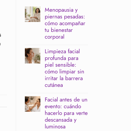
Menopausia y
piernas pesadas:
cómo acompañar
tu bienestar
s
corporal
a
No
hay
Limpieza facial
comentarios
profunda para
en
Menopausia
piel sensible:
y
cómo limpiar sin
piernas
pesadas:
irritar la barrera
cómo
cutánea
acompañar
tu
No
bienestar
hay
Facial antes de un
corporal
comentarios
evento: cuándo
en
Limpieza
hacerlo para verte
facial
descansada y
profunda
para
luminosa
piel