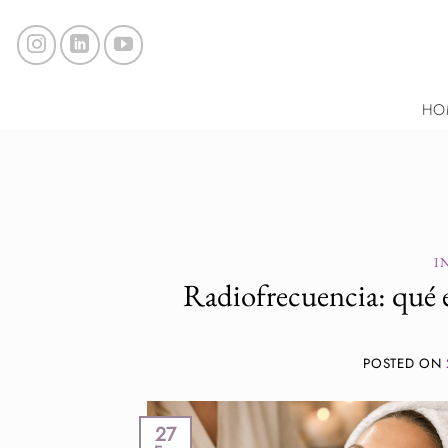
Saltar
al
contenido
HO
I
Radiofrecuencia: qué es
POSTED ON
27