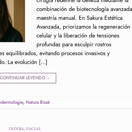
cirugía redefine la belleza mediante la
combinación de biotecnología avanzada
maestría manual. En Sakura Estética
Avanzada, priorizamos la regeneración
celular y la liberación de tensiones
profundas para esculpir rostros
s equilibrados, evitando procesos invasivos y
do. La evolución […]
CONTINUAR LEYENDO
→
ndermologie
,
Natura Bissé
INDIBA
,
FACIAL