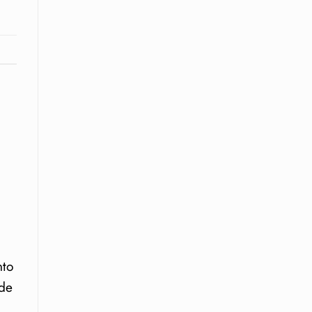
nto
 de