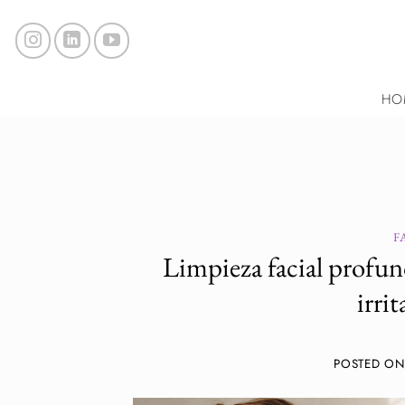
Saltar
al
contenido
HO
F
Limpieza facial profund
irri
POSTED O