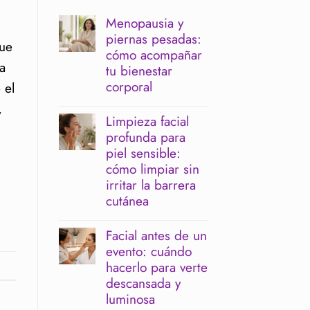
Menopausia y
piernas pesadas:
que
cómo acompañar
a
tu bienestar
corporal
 el
No
,
hay
Limpieza facial
comentarios
profunda para
en
Menopausia
piel sensible:
y
cómo limpiar sin
piernas
pesadas:
irritar la barrera
cómo
cutánea
acompañar
tu
No
bienestar
hay
Facial antes de un
corporal
comentarios
evento: cuándo
en
Limpieza
hacerlo para verte
facial
descansada y
profunda
para
luminosa
piel