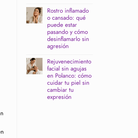
No
sensible:
hay
cómo
Rostro inflamado
comentarios
limpiar
o cansado: qué
en
sin
Facial
irritar
puede estar
antes
la
pasando y cómo
de
barrera
un
cutánea
desinflamarlo sin
evento:
agresión
cuándo
hacerlo
No
para
hay
Rejuvenecimiento
verte
comentarios
descansada
facial sin agujas
en
y
Rostro
en Polanco: cómo
luminosa
inflamado
cuidar tu piel sin
o
cansado:
cambiar tu
qué
expresión
puede
estar
No
pasando
hay
in
y
comentarios
cómo
en
desinflamarlo
Rejuvenecimiento
sin
facial
en
agresión
sin