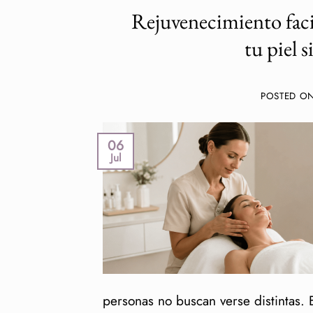
Rejuvenecimiento faci
tu piel 
POSTED O
06
Jul
personas no buscan verse distintas. 