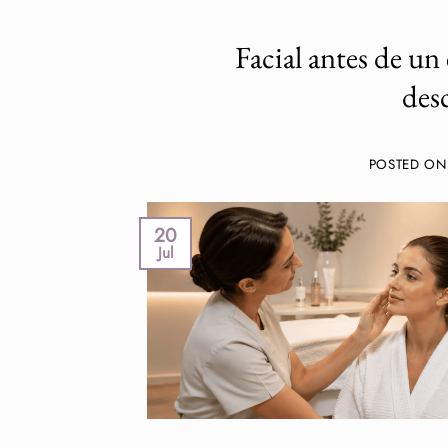
Facial antes de un
des
POSTED O
20
Jul