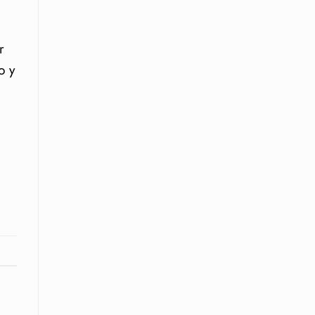
r
o y